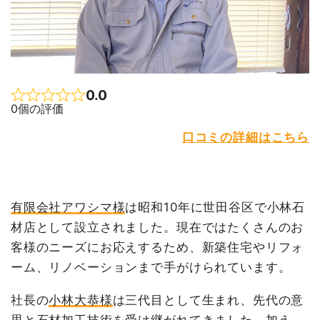
0.0
Rated 0.0 out of 5
0個の評価
口コミの詳細はこちら
有限会社アワシマ様
は昭和10年に世田谷区で小林石
材店として設立されました。現在ではたくさんのお
客様のニーズにお応えするため、新築住宅やリフォ
ーム、リノベーションまで手がけられています。
社長の
小林大恭様
は三代目として生まれ、先代の意
思と石材加工技術を受け継がれてきました。加え