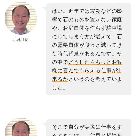
はい。近年では震災などの影
響で石のものを置かない家庭
や、お庭自体を作らず駐車場
にしてしまう方が増えて、石
小林社長
の需要自体が段々と減ってき
た時代背景があるんです。そ
の中で
どうしたらもっとお客
様に喜んでもらえる仕事が出
来るか
というのを考えていま
した。
そこで自分が実際に仕事をす
るときには、二代目と相談を