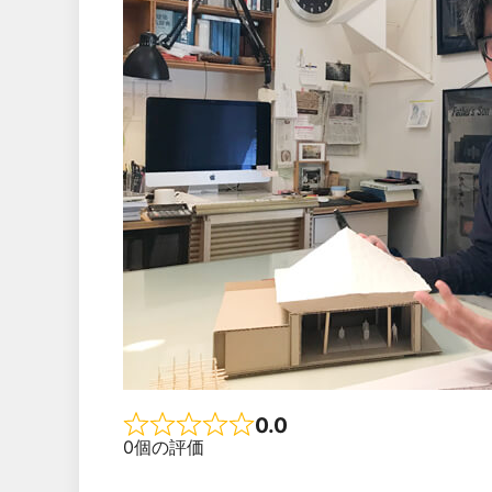
0.0
Rated 0.0 out of 5
0個の評価