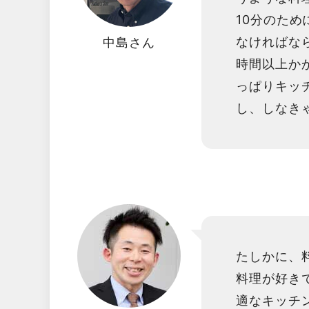
10分のた
なければな
中島さん
時間以上か
っぱりキッ
し、しなき
たしかに、
料理が好き
適なキッチ