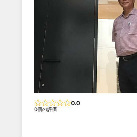
0.0
Rated 0.0 out of 5
0個の評価