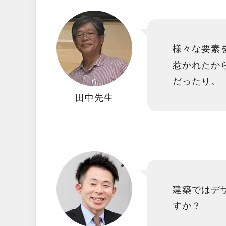
様々な要素
惹かれたか
だったり。
田中先生
建築ではデ
すか？