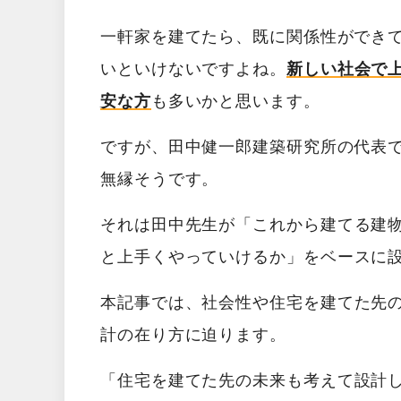
一軒家を建てたら、既に関係性ができ
いといけないですよね。
新しい社会で
安な方
も多いかと思います。
ですが、田中健一郎建築研究所の代表
無縁そうです。
それは田中先生が「
これから建てる建
と上手くやっていけるか
」をベースに
本記事では、
社会性
や
住宅を建てた先
計の在り方に迫ります。
「
住宅を建てた先の未来も考えて設計