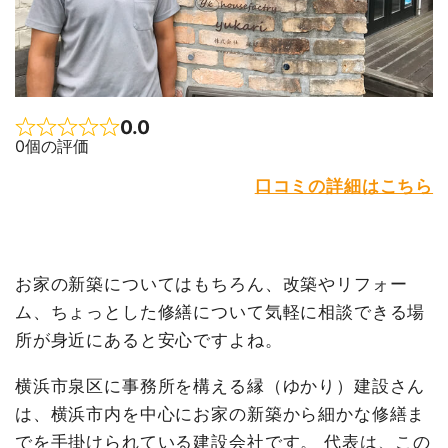
0.0
Rated 0.0 out of 5
0個の評価
口コミの詳細はこちら
お家の新築についてはもちろん、改築やリフォー
ム、ちょっとした修繕について気軽に相談できる場
所が身近にあると安心ですよね。
横浜市泉区に事務所を構える縁（ゆかり）建設さん
は、横浜市内を中心にお家の新築から細かな修繕ま
でを手掛けられている建設会社です。 代表は、この